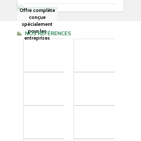
Offre complète
conçue
spécialement
pour les
NOS RÉFÉRENCES
entreprises