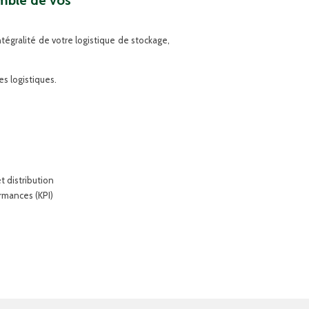
emble de vos
tégralité de votre logistique de stockage,
s logistiques.
t distribution
rmances (KPI)