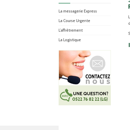
La messagerie Express
L
La Course Urgente
d
L’affrètrement
S
La Logistique